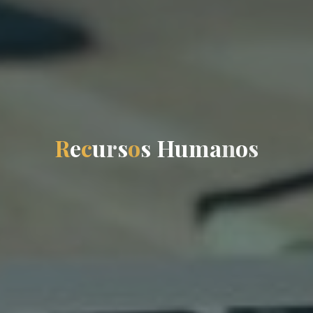
R
e
c
u
r
s
o
s
H
u
m
a
n
o
s